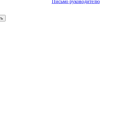
Письмо руководителю
Ваш запрос отправлено
С вами свяжется оператор