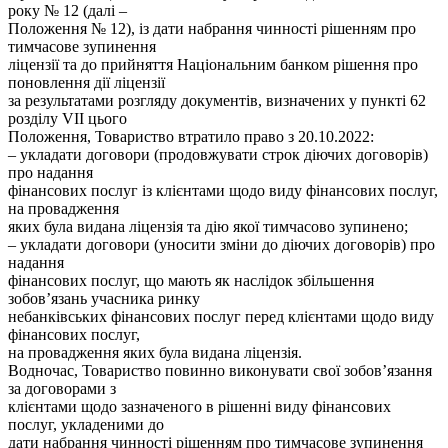
року № 12 (далі –
Положення № 12), із дати набрання чинності рішенням про
тимчасове зупинення
ліцензії та до прийняття Національним банком рішення про
поновлення дії ліцензії
за результатами розгляду документів, визначених у пункті 62
розділу VII цього
Положення, Товариство втратило право з 20.10.2022:
– укладати договори (продовжувати строк діючих договорів)
про надання
фінансових послуг із клієнтами щодо виду фінансових послуг,
на провадження
яких була видана ліцензія та дію якої тимчасово зупинено;
– укладати договори (уносити зміни до діючих договорів) про
надання
фінансових послуг, що мають як наслідок збільшення
зобов’язань учасника ринку
небанківських фінансових послуг перед клієнтами щодо виду
фінансових послуг,
на провадження яких була видана ліцензія.
Водночас, Товариство повинно виконувати свої зобов’язання
за договорами з
клієнтами щодо зазначеного в рішенні виду фінансових
послуг, укладеними до
дати набрання чинності рішенням про тимчасове зупинення