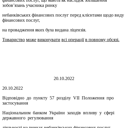
фінансових послуг, що мають як наслідок збільшення
зобов’язань учасника ринку
небанківських фінансових послуг перед клієнтами щодо виду
фінансових послуг,
на провадження яких була видана ліцензія.
Товариство
може
виконувати
всі операції
в повному обсязі.
20.10.2022
20.10.2022
Відповідно до пункту 57 розділу VII Положення про
застосування
Національним банком України заходів впливу у сфері
державного регулювання
діяльності на ринках небанківських фінансових послуг,