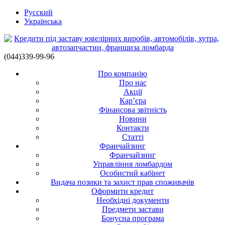
Русский
Українська
(044)339-99-96
Про компанію
Про нас
Акції
Кар’єра
Фінансова звітність
Новини
Контакти
Статті
Франчайзинг
Франчайзинг
Управління ломбардом
Особистий кабінет
Видача позики та захист прав споживачів
Оформити кредит
Необхідні документи
Предмети застави
Бонусна програма