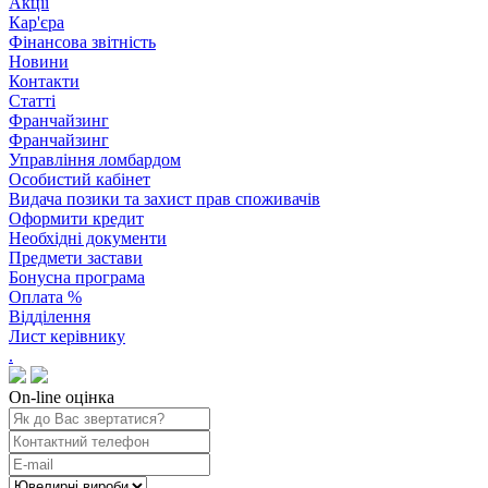
Акції
Кар'єра
Фінансова звітність
Новини
Контакти
Статті
Франчайзинг
Франчайзинг
Управління ломбардом
Особистий кабінет
Видача позики та захист прав споживачів
Оформити кредит
Необхідні документи
Предмети застави
Бонусна програма
Оплата %
Відділення
Лист керівнику
.
On-line оцінка