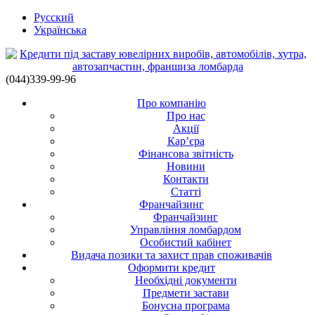
Русский
Українська
(044)339-99-96
Про компанію
Про нас
Акції
Кар’єра
Фінансова звітність
Новини
Контакти
Статті
Франчайзинг
Франчайзинг
Управління ломбардом
Особистий кабінет
Видача позики та захист прав споживачів
Оформити кредит
Необхідні документи
Предмети застави
Бонусна програма