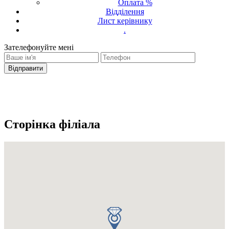
Оплата %
Відділення
Лист керівнику
.
Зателефонуйте мені
Ваш запит було надіслано
З вами зв'яжеться оператор
Сторінка філіала