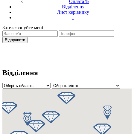
Оплата %
Відділення
Лист керівнику
.
Зателефонуйте мені
Ваш запит було надіслано
З вами зв'яжеться оператор
Відділення