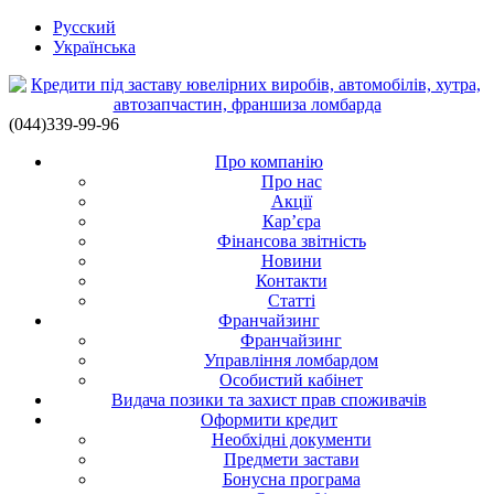
Русский
Українська
(044)339-99-96
Про компанію
Про нас
Акції
Кар’єра
Фінансова звітність
Новини
Контакти
Статті
Франчайзинг
Франчайзинг
Управління ломбардом
Особистий кабінет
Видача позики та захист прав споживачів
Оформити кредит
Необхідні документи
Предмети застави
Бонусна програма