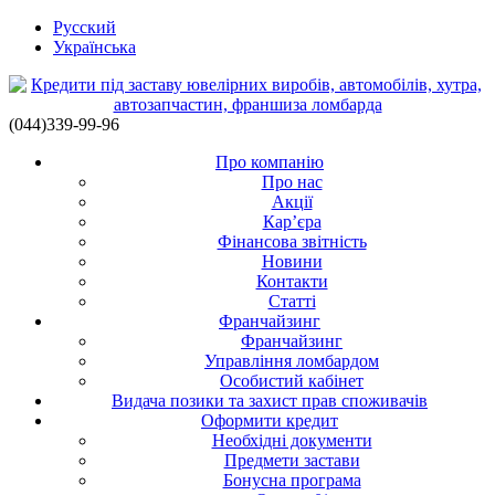
Русский
Українська
(044)339-99-96
Про компанію
Про нас
Акції
Кар’єра
Фінансова звітність
Новини
Контакти
Статті
Франчайзинг
Франчайзинг
Управління ломбардом
Особистий кабінет
Видача позики та захист прав споживачів
Оформити кредит
Необхідні документи
Предмети застави
Бонусна програма