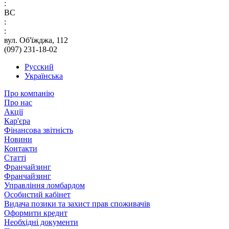
:
ВС
:
:
вул. Об'їжджа, 112
(097) 231-18-02
Русский
Українська
Про компанію
Про нас
Акції
Кар'єра
Фінансова звітність
Новини
Контакти
Статті
Франчайзинг
Франчайзинг
Управління ломбардом
Особистий кабінет
Видача позики та захист прав споживачів
Оформити кредит
Необхідні документи