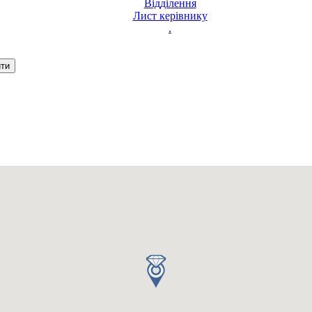
Відділення
Лист керівнику
.
Ваш запит було надіслано
З вами зв'яжеться оператор