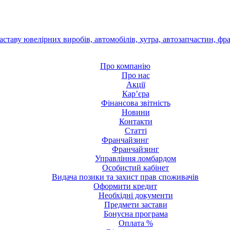
Про компанію
Про нас
Акції
Кар’єра
Фінансова звітність
Новини
Контакти
Статті
Франчайзинг
Франчайзинг
Управління ломбардом
Особистий кабінет
Видача позики та захист прав споживачів
Оформити кредит
Необхідні документи
Предмети застави
Бонусна програма
Оплата %