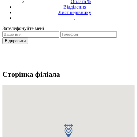
Оплата %
Відділення
Лист керівнику
.
Зателефонуйте мені
Ваш запит було надіслано
З вами зв'яжеться оператор
Сторінка філіала