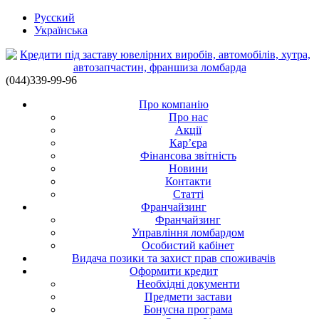
Русский
Українська
(044)339-99-96
Про компанію
Про нас
Акції
Кар’єра
Фінансова звітність
Новини
Контакти
Статті
Франчайзинг
Франчайзинг
Управління ломбардом
Особистий кабінет
Видача позики та захист прав споживачів
Оформити кредит
Необхідні документи
Предмети застави
Бонусна програма