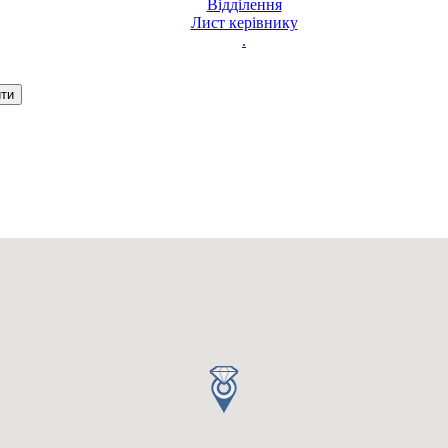
Відділення
Лист керівнику
.
Ваш запит було надіслано
З вами зв'яжеться оператор