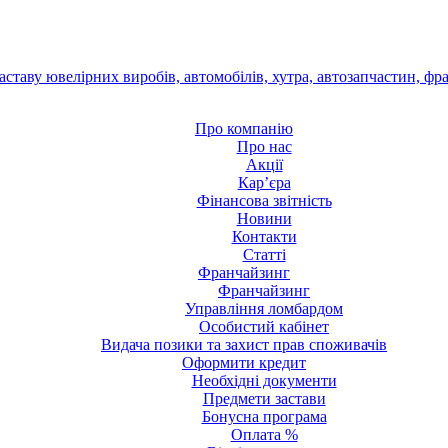
Про компанію
Про нас
Акції
Кар’єра
Фінансова звітність
Новини
Контакти
Статті
Франчайзинг
Франчайзинг
Управління ломбардом
Особистий кабінет
Видача позики та захист прав споживачів
Оформити кредит
Необхідні документи
Предмети застави
Бонусна програма
Оплата %