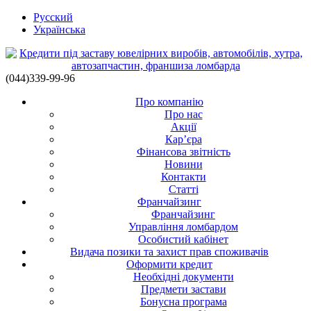
Русский
Українська
(044)339-99-96
Про компанію
Про нас
Акції
Кар’єра
Фінансова звітність
Новини
Контакти
Статті
Франчайзинг
Франчайзинг
Управління ломбардом
Особистий кабінет
Видача позики та захист прав споживачів
Оформити кредит
Необхідні документи
Предмети застави
Бонусна програма