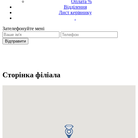
Оплата %
Відділення
Лист керівнику
.
Зателефонуйте мені
Ваш запит було надіслано
З вами зв'яжеться оператор
Сторінка філіала