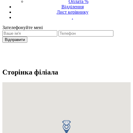
Оплата %
Відділення
Лист керівнику
.
Зателефонуйте мені
Ваш запит було надіслано
З вами зв'яжеться оператор
Сторінка філіала