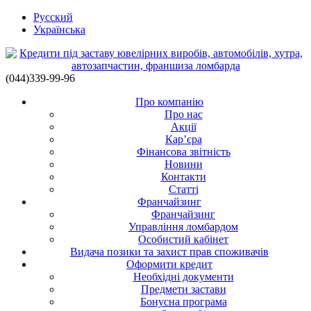
Русский
Українська
(044)339-99-96
Про компанію
Про нас
Акції
Кар’єра
Фінансова звітність
Новини
Контакти
Статті
Франчайзинг
Франчайзинг
Управління ломбардом
Особистий кабінет
Видача позики та захист прав споживачів
Оформити кредит
Необхідні документи
Предмети застави
Бонусна програма