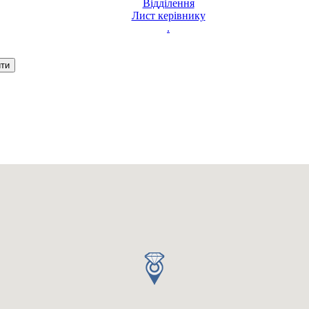
Відділення
Лист керівнику
.
Ваш запит було надіслано
З вами зв'яжеться оператор