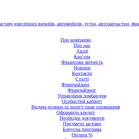
Про компанію
Про нас
Акції
Кар’єра
Фінансова звітність
Новини
Контакти
Статті
Франчайзинг
Франчайзинг
Управління ломбардом
Особистий кабінет
Видача позики та захист прав споживачів
Оформити кредит
Необхідні документи
Предмети застави
Бонусна програма
Оплата %