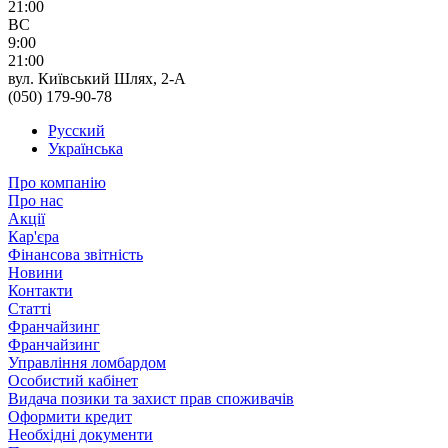
21:00
ВС
9:00
21:00
вул. Київський Шлях, 2-А
(050) 179-90-78
Русский
Українська
Про компанію
Про нас
Акції
Кар'єра
Фінансова звітність
Новини
Контакти
Статті
Франчайзинг
Франчайзинг
Управління ломбардом
Особистий кабінет
Видача позики та захист прав споживачів
Оформити кредит
Необхідні документи