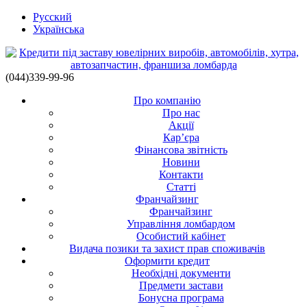
Русский
Українська
(044)339-99-96
Про компанію
Про нас
Акції
Кар’єра
Фінансова звітність
Новини
Контакти
Статті
Франчайзинг
Франчайзинг
Управління ломбардом
Особистий кабінет
Видача позики та захист прав споживачів
Оформити кредит
Необхідні документи
Предмети застави
Бонусна програма