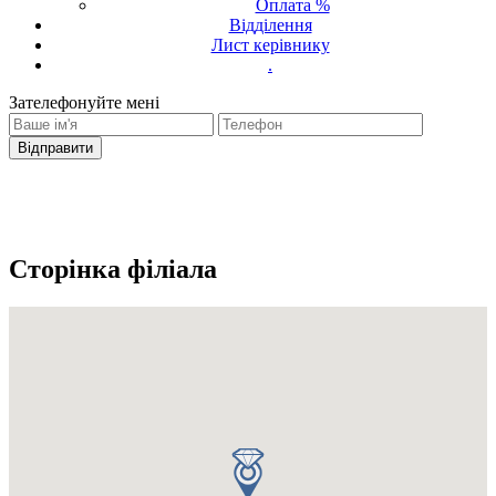
Оплата %
Відділення
Лист керівнику
.
Зателефонуйте мені
Ваш запит було надіслано
З вами зв'яжеться оператор
Сторінка філіала