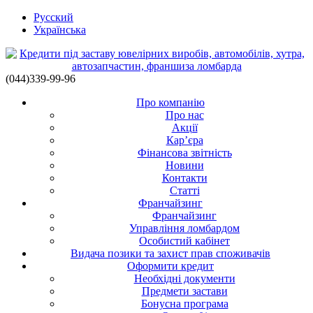
Русский
Українська
(044)339-99-96
Про компанію
Про нас
Акції
Кар’єра
Фінансова звітність
Новини
Контакти
Статті
Франчайзинг
Франчайзинг
Управління ломбардом
Особистий кабінет
Видача позики та захист прав споживачів
Оформити кредит
Необхідні документи
Предмети застави
Бонусна програма