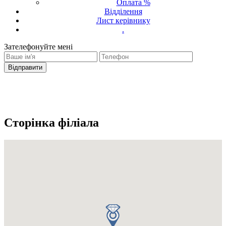
Оплата %
Відділення
Лист керівнику
.
Зателефонуйте мені
Ваш запит було надіслано
З вами зв'яжеться оператор
Сторінка філіала