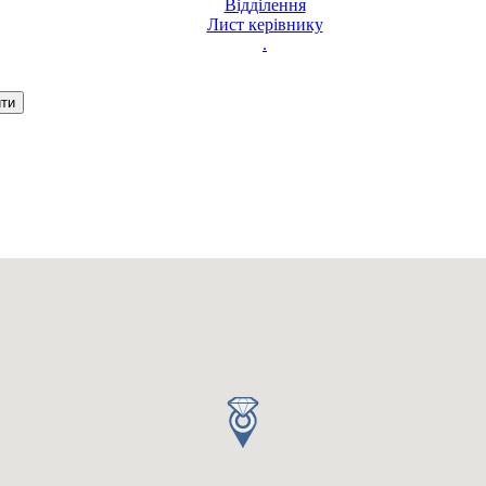
Відділення
Лист керівнику
.
Ваш запит було надіслано
З вами зв'яжеться оператор