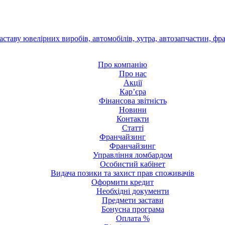
Про компанію
Про нас
Акції
Кар’єра
Фінансова звітність
Новини
Контакти
Статті
Франчайзинг
Франчайзинг
Управління ломбардом
Особистий кабінет
Видача позики та захист прав споживачів
Оформити кредит
Необхідні документи
Предмети застави
Бонусна програма
Оплата %