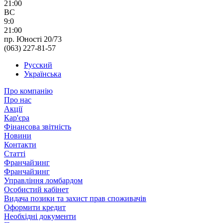
21:00
ВС
9:0
21:00
пр. Юності 20/73
(063) 227-81-57
Русский
Українська
Про компанію
Про нас
Акції
Кар'єра
Фінансова звітність
Новини
Контакти
Статті
Франчайзинг
Франчайзинг
Управління ломбардом
Особистий кабінет
Видача позики та захист прав споживачів
Оформити кредит
Необхідні документи