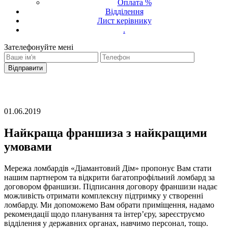
Оплата %
Відділення
Лист керівнику
.
Зателефонуйте мені
Ваш запит було надіслано
З вами зв'яжеться оператор
01.06.2019
Найкраща франшиза з найкращими
умовами
Мережа ломбардів «Діамантовий Дім» пропонує Вам стати
нашим партнером та відкрити багатопрофільний ломбард за
договором франшизи. Підписання договору франшизи надає
можливість отримати комплексну підтримку у створенні
ломбарду. Ми допоможемо Вам обрати приміщення, надамо
рекомендації щодо планування та інтер’єру, зареєструємо
відділення у державних органах, навчимо персонал, тощо.