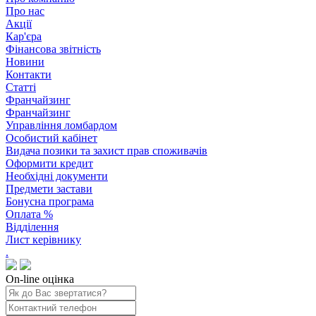
Про нас
Акції
Кар'єра
Фінансова звітність
Новини
Контакти
Статті
Франчайзинг
Франчайзинг
Управління ломбардом
Особистий кабінет
Видача позики та захист прав споживачів
Оформити кредит
Необхідні документи
Предмети застави
Бонусна програма
Оплата %
Відділення
Лист керівнику
.
On-line оцінка