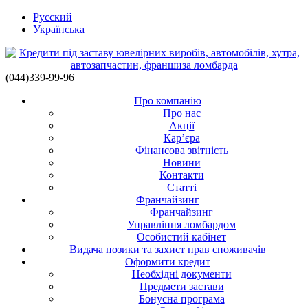
Русский
Українська
(044)339-99-96
Про компанію
Про нас
Акції
Кар’єра
Фінансова звітність
Новини
Контакти
Статті
Франчайзинг
Франчайзинг
Управління ломбардом
Особистий кабінет
Видача позики та захист прав споживачів
Оформити кредит
Необхідні документи
Предмети застави
Бонусна програма